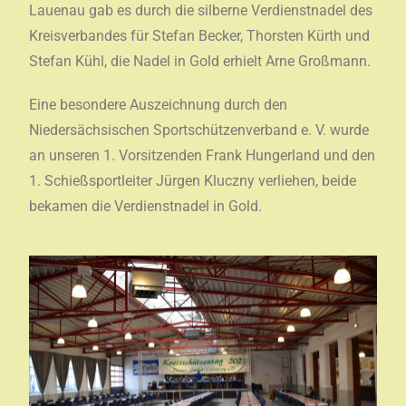
Lauenau gab es durch die silberne Verdienstnadel des
Kreisverbandes für Stefan Becker, Thorsten Kürth und
Stefan Kühl, die Nadel in Gold erhielt Arne Großmann.
Eine besondere Auszeichnung durch den
Niedersächsischen Sportschützenverband e. V. wurde
an unseren 1. Vorsitzenden Frank Hungerland und den
1. Schießsportleiter Jürgen Kluczny verliehen, beide
bekamen die Verdienstnadel in Gold.