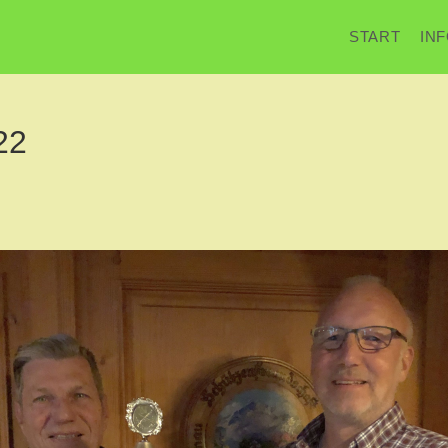
START
IN
22