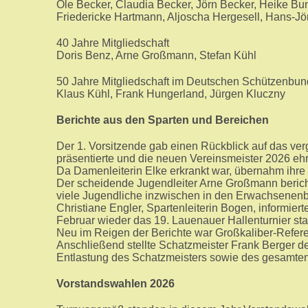
Ole Becker, Claudia Becker, Jörn Becker, Heike 
Friedericke Hartmann, Aljoscha Hergesell, Hans-Jö
40 Jahre Mitgliedschaft
Doris Benz, Arne Großmann, Stefan Kühl
50 Jahre Mitgliedschaft im Deutschen Schützenbun
Klaus Kühl, Frank Hungerland, Jürgen Kluczny
Berichte aus den Sparten und Bereichen
Der 1. Vorsitzende gab einen Rückblick auf das ver
präsentierte und die neuen Vereinsmeister 2026 ehr
Da Damenleiterin Elke erkrankt war, übernahm ihre S
Der scheidende Jugendleiter Arne Großmann bericht
viele Jugendliche inzwischen in den Erwachsenenb
Christiane Engler, Spartenleiterin Bogen, informie
Februar wieder das 19. Lauenauer Hallenturnier stat
Neu im Reigen der Berichte war Großkaliber-Referen
Anschließend stellte Schatzmeister Frank Berger de
Entlastung des Schatzmeisters sowie des gesamten 
Vorstandswahlen 2026