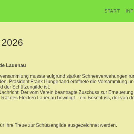
START
IN
 2026
lde Lauenau
uptversammlung musste aufgrund starker Schneeverwehungen ru
den. Präsident Frank Hungerland eröffnete die Versammlung und
d der Schützengilde ist.
 Nachricht: Der vom Verein beantragte Zuschuss zur Erneuerung 
at des Flecken Lauenau bewilligt – ein Beschluss, der von de
für ihre Treue zur Schützengilde ausgezeichnet werden.