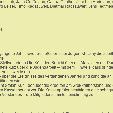
Bundschuh, Jana Großmann, Carina Günther, Joachim Hartmann,
rg Leiser, Timo Radszuweit, Dietmar Radszuweit, Jens Tegtmei
d
gangene Jahr, bevor Schießsportleiter Jürgen Kluczny die sport
te.
tellvertreterin Ute Kühl den Bericht über die Aktivitäten der 
ete kurz über die Jugendarbeit – mit dem Hinweis, dass dring
ereich wechseln.
rte über die Ereignisse des vergangenen Jahres und kündigte a
tfinden wird.
t Stefan Kühl, der über die Arbeiten am Großkaliberstand und di
n Kassenbericht vor. Die Kassenprüfer bestätigten eine sehr g
Vorstandes – die Mitglieder stimmten einstimmig zu.