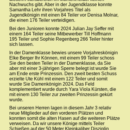
Nachwuchs gibt. Aber in der Jugendklasse konnte
Samantha Lehr ihren Vorjahres Titel als
Jugendkönigin mit einen 84 Teiler vor Denisa Molnar,
die einen 176 Teiler verteidigen.
Bei den Junioren konnte 2024 Julian Jay Seffer mit
einem 164 Teiler seine Mitbewerber Till Hoffmann
195 Teiler und Sophie Regenberg 266 Teiler hinter
sich lassen.
In der Damenklasse bewies unsere Vorjahreskönigin
Elke Berger Ihr Können, mit einem 99 Teiler schoss
Sie den besten Teiler in der Damenklasse, da Sie
aber mit einer 3-jährigen Sperre belegt ist wurde Sie
am Ende erste Prinzessin. Den zweit besten Schuss
erzielte Ute Kühl mit einem 122 Teiler und somit
wurde Sie Damenkönigin 2024. Das Feld
komplementiert wurde durch Yara Viola Kürsten, die
mit einem 130 Teiler zur zweiten Prinzessin gekürt
wurde.
Bei unseren Herren lagen in diesem Jahr 3 relativ
neue Mitglieder auf den vorderen Plätzen und
konnten somit die alten Hasen auf die weiteren Plätze
verweisen. Da wir unsere Könige mittels Teiler
Schießen auf der 50 Meter Kleinkaliber Disziplin