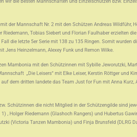
en wir die Besten Mannschaften und Einzelschützen bzw. Einz
s mit der Mannschaft Nr. 2 mit den Schützen Andreas Wildführ,
 Riedemann, Tobias Siebert und Florian Faulhaber erzielten di
 Fall die letzte 5er Serie mit 138 zu 135 Ringen. Somit wurden
mit Jens Heinzelmann, Alexey Funk und Remon Wilke.
en Mambonia mit den Schützinnen mit Sybille Jeworutzki, Mart
Mannschaft „Die Leisers“ mit Elke Leiser, Kerstin Röttger und Ki
 auf dem dritten landete das Team Just for Fun mit Anna Kurz,
w. Schützinnen die nicht Mitglied in der Schützengilde sind je
n 1) , Holger Riedemann (Glashoch Rangers) und Hubertus Gawin
rutzki (Victoria Tanzen Mambonia) und Finja Brunsfeld (DLRG Da