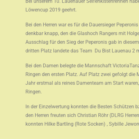
Bei unserem 10. Lauenauer Seifenkistenrennen hab
Löwencup 2019 geehrt.
Bei den Herren war es für die Dauersieger Peperoni
denkbar knapp, den die Glashoch Rangers mit Holger
Ausschlag für den Sieg der Peperonis gab in diesem
dritten Platz landete das Team Du Bist Lauenau 2 
Bei den Damen belegte die Mannschaft VictoriaTanz
Ringen den ersten Platz. Auf Platz zwei gefolgt die 
Jahr erstmal als reines Damenteam am Start waren,
Ringen.
In der Einzelwertung konnten die Besten Schützen bz
den Herren freuten sich Christian Röhr (DLRG Herre
konnten Hilke Bartling (Rote Socken) , Sybille Jewo