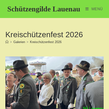
Zum
Schützengilde Lauenau
Inhalt
MENÜ
springen
Kreischützenfest 2026
>
Galerien
>
Kreischützenfest 2026