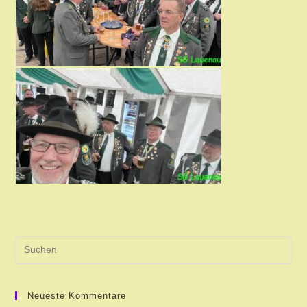
Pre
Es
to
clo
Neueste Kommentare